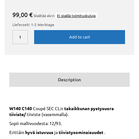
99,00 €
Sisältää alv:n
Ei sisällä toimituskuluja
Lieferzeit: 1-2 Werktage
Add to cart
Description
W140 C140
Coupé SEC CL:n
takaikkunan
pystysuora
tiiviste/
tiiviste (vasemmalla).
Sopii mallivuodesta: 12/93.
Erittäin
hyvä istuvuus
ja
tiivistysominaisuudet
.