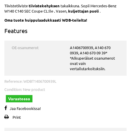
Tiivistetiiviste
tiivistekehyksen
takaikkuna. Sopii Mercedes-Benz
W140 C140 SEC Coupe CL:lle
.
Vasen,
kuljettajan puoli
.
Oma tuote
huippulaadukkaasti
WDB-teilelta!
Features
OE-osanumerot
A1406700939, A140 670
0939, A140 670 09 39*
*Alkuperäiset osanumerot
ovat vain
vertailutarkoituksiin.
Reference:
WDBT1406700939L
Condition:
New product
Varastossa
Jaa Facebookissa!
Print