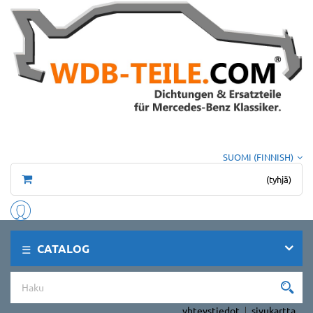
SUOMI (FINNISH)
(tyhjä)
CATALOG
yhteystiedot
sivukartta