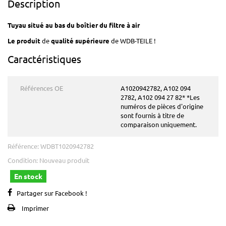
Description
Tuyau situé au bas du boîtier du filtre à air
Le produit
de
qualité supérieure
de WDB-TEILE !
Caractéristiques
Références OE
A1020942782, A102 094
2782, A102 094 27 82* *Les
numéros de pièces d'origine
sont fournis à titre de
comparaison uniquement.
Référence:
WDBT1020942782
Condition:
Nouveau produit
En stock
Partager sur Facebook !
Imprimer