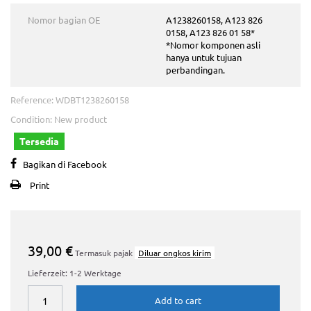
Nomor bagian OE
A1238260158, A123 826
0158, A123 826 01 58*
*Nomor komponen asli
hanya untuk tujuan
perbandingan.
Reference:
WDBT1238260158
Condition:
New product
Tersedia
Bagikan di Facebook
Print
39,00 €
Termasuk pajak
Diluar ongkos kirim
Lieferzeit: 1-2 Werktage
Add to cart