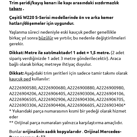
Trim şeridi/kayış kenarı ile kapı arasındaki sızdırmazlık
tabanı
.
Çeşitli W220 S-Serisi modellerinde ön ve arka kemer
hatları/döşemeler için uygundur.
Yaşlanma süreci nedeniyle eski kauçuk pedler genellikle
birkaç yıl sonra
büzülür
ve yırtılır, bu nedenle değiştirilmeleri
gerekir.
Dikkat: Metre ile satılmaktadır! 1 adet = 1,5 metre.
(2 adet
sipariş verdiğinizde 1 adet 3 metre gönderilecektir). Araca
bağlı olarak birkaç metreye ihtiyaç duyulur.
Dikkat:
Aşağıdaki trim şeritleri için sadece tamir takımı olarak
kauçuk ped
kullanılır:
A2226900580, A2226900680, A2226900880, A2226900980,
A2226904206, A2226906405, A2226903006, A2226904106,
A2226906505, A2226902906, A2226904306, A2226906705,
A2226903306, A2226904406, A2226906605, A2226903406*
* Yukarıdaki parça numarasının kısmi bir yedeği olarak hizmet
eder
** Orijinal parça numaraları yalnızca karşılaştırma amaçlıdır.
Bunlar
orijinalinin sadık kopyalarıdır
.
Orijinal Mercedes-
Benz parçası değil.