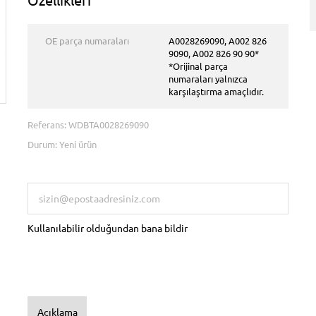
OE parça numaraları
A0028269090, A002 826
9090, A002 826 90 90*
*Orijinal parça
numaraları yalnızca
karşılaştırma amaçlıdır.
Referans:
WDBTA0028269090
Durum:
Yeni ürün
Bu Ürün stokta artık
Kullanılabilir olduğundan bana bildir
Açıklama