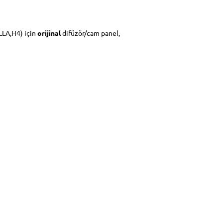
LLA,H4) için
orijinal
difüzör/cam panel,