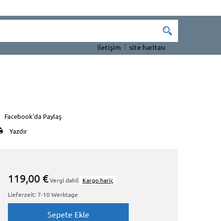
iletişim
site haritası
Facebook'da Paylaş
Yazdır
119,00 €
Vergi dahil
Kargo hariç
Lieferzeit: 7-10 Werktage
Sepete Ekle