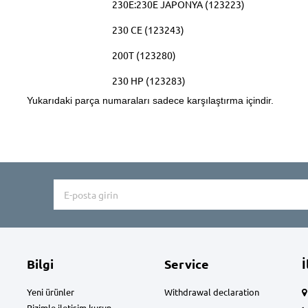
230E:230E JAPONYA (123223)
230 CE (123243)
200T (123280)
230 HP (123283)
Yukarıdaki parça numaraları sadece karşılaştırma içindir.
Bilgi
Service
İ
Yeni ürünler
Withdrawal declaration
Bizimle iletişim kurun