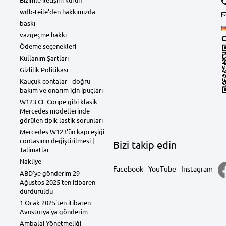
wdb-teile'den hakkımızda
baskı
vazgeçme hakkı
C
Ödeme seçenekleri
Kullanım Şartları
Gizlilik Politikası
Kauçuk contalar - doğru
bakım ve onarım için ipuçları
W123 CE Coupe gibi klasik
Mercedes modellerinde
görülen tipik lastik sorunları
Mercedes W123'ün kapı eşiği
contasının değiştirilmesi |
Bizi takip edin
Talimatlar
Nakliye
Facebook
YouTube
Instagram
ABD'ye gönderim 29
Ağustos 2025'ten itibaren
durduruldu
1 Ocak 2025'ten itibaren
Avusturya'ya gönderim
Ambalaj Yönetmeliği