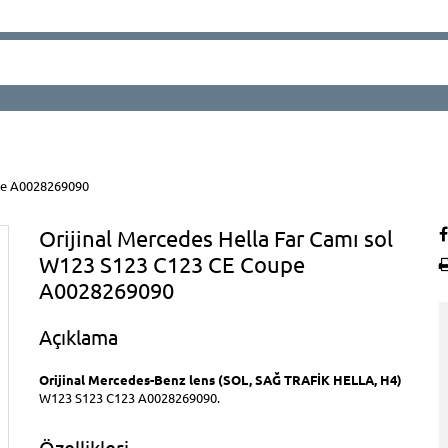
upe A0028269090
Orijinal Mercedes Hella Far Camı sol
W123 S123 C123 CE Coupe
A0028269090
Açıklama
Orijinal Mercedes-Benz lens (SOL, SAĞ TRAFİK HELLA, H4)
W123 S123 C123 A0028269090.
Özellikleri