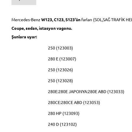
Mercedes-Benz
W123, C123, S123'ün
farları (SOL,SAĞ TRAFİK HE
Coupe, sedan, istasyon vagonu.
Şunlara uyar:
250 (123003)
280 E (123007)
250 (123026)
250 (123028)
280E:280E JAPONYA:280E ABD (123033)
280CE:280CE ABD (123053)
280 HP (123093)
240 D (123102)