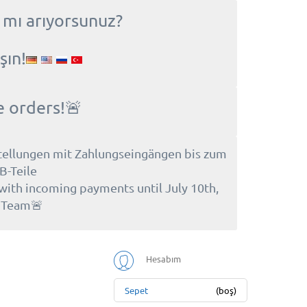
 mı arıyorsunuz?
şın!
e orders!🚨
tellungen mit Zahlungseingängen bis zum
B-Teile
 with incoming payments until July 10th,
e Team🚨
Hesabım
Sepet
(boş)