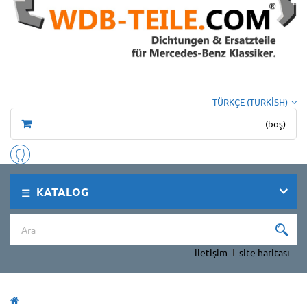
TÜRKÇE (TURKISH)
(boş)
KATALOG
iletişim
site haritası