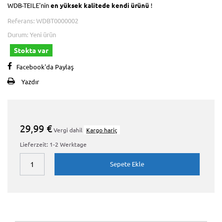
WDB-TEILE'nin
en yüksek kalitede
kendi ürünü
!
Referans:
WDBT0000002
Durum:
Yeni ürün
Stokta var
Facebook'da Paylaş
Yazdır
29,99 €
Vergi dahil
Kargo hariç
Lieferzeit: 1-2 Werktage
Sepete Ekle