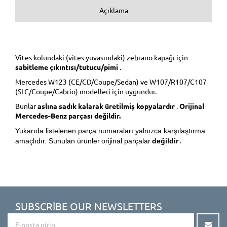
Açıklama
Vites kolundaki (vites yuvasındaki) zebrano kapağı için
sabitleme çıkıntısı/tutucu/pimi
.
Mercedes W123 (CE/CD/Coupe/Sedan) ve W107/R107/C107
(SLC/Coupe/Cabrio) modelleri için uygundur.
Bunlar
aslına sadık kalarak üretilmiş kopyalardır
.
Orijinal
Mercedes-Benz parçası değildir.
Yukarıda listelenen parça numaraları yalnızca karşılaştırma
.
amaçlıdır. Sunulan ürünler
orijinal parçalar
değildir
SUBSCRIBE OUR NEWSLETTERS