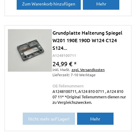
Zum Warenkorb hinzufügen
Mehr
Grundplatte Halterung Spiegel
W201 190E 190D W124 C124
S124...
A1248100711
24,99 €
*
inkl. MwSt.
zzgl. Versandkosten
Lieferzeit: 7-10 Werktage
OE-Teilenummern
A1248100711, A124 810 0711 , A124 810
07 11* *Original Teilenummern dienen nur
zu Vergleichszwecken.
Nicht mehr auf Lager!
Mehr