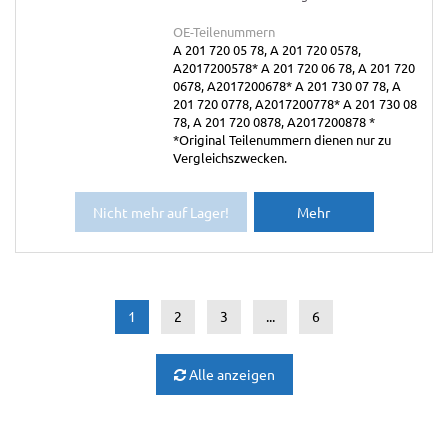
OE-Teilenummern
A 201 720 05 78, A 201 720 0578,
A2017200578* A 201 720 06 78, A 201 720
0678, A2017200678* A 201 730 07 78, A
201 720 0778, A2017200778* A 201 730 08
78, A 201 720 0878, A2017200878 *
*Original Teilenummern dienen nur zu
Vergleichszwecken.
Nicht mehr auf Lager!
Mehr
1
2
3
...
6
Alle anzeigen