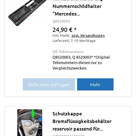
Nummernschildhalter
"Mercedes...
Q8520003
24,90 €
*
inkl. MwSt.
zzgl. Versandkosten
Lieferzeit: 7-10 Werktage
OE-Teilenummern
Q8520003, Q 8520003* *Original
Teilenummern dienen nur zu
Vergleichszwecken.
Nicht mehr auf Lager!
Mehr
Schutzkappe
Bremsflüssigkeitsbehälter
reservoir passend für...
WDBT0004319087