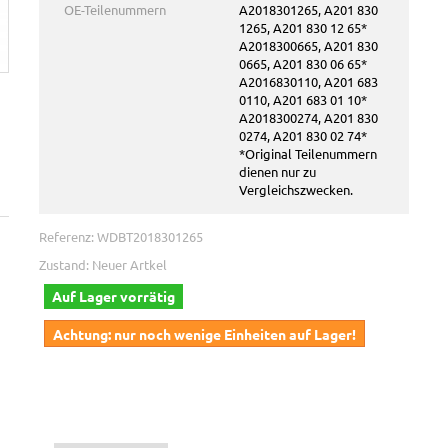
OE-Teilenummern
A2018301265, A201 830
1265, A201 830 12 65*
A2018300665, A201 830
0665, A201 830 06 65*
A2016830110, A201 683
0110, A201 683 01 10*
A2018300274, A201 830
0274, A201 830 02 74*
*Original Teilenummern
dienen nur zu
Vergleichszwecken.
Referenz:
WDBT2018301265
Zustand:
Neuer Artkel
Auf Lager vorrätig
Achtung: nur noch wenige Einheiten auf Lager!