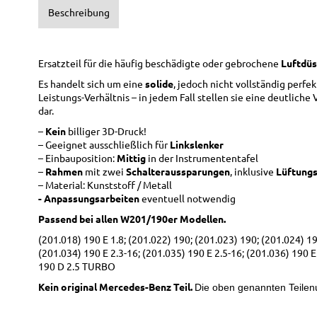
Beschreibung
Ersatzteil für die häufig beschädigte oder gebrochene
Luftdü
Es handelt sich um eine
solide
, jedoch nicht vollständig perfe
Leistungs-Verhältnis – in jedem Fall stellen sie eine deutlic
dar.
–
Kein
billiger 3D-Druck!
– Geeignet ausschließlich für
Linkslenker
– Einbauposition:
Mittig
in der Instrumententafel
–
Rahmen
mit zwei
Schalteraussparungen
, inklusive
Lüftungs
– Material: Kunststoff / Metall
- Anpassungsarbeiten
eventuell notwendig
Passend bei allen W201/190er Modellen.
(201.018) 190 E 1.8; (201.022) 190; (201.023) 190; (201.024) 190
(201.034) 190 E 2.3-16; (201.035) 190 E 2.5-16; (201.036) 190 E
190 D 2.5 TURBO
Kein original Mercedes-Benz Teil.
Die oben genannten Teilen