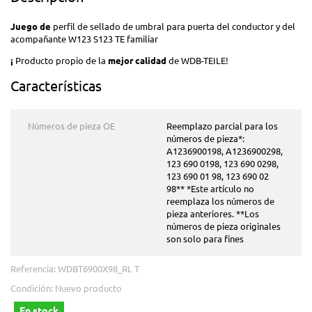
Juego de
perfil de sellado de umbral para puerta del conductor y del
acompañante W123 S123 TE familiar
¡
Producto propio de la
mejor calidad
de WDB-TEILE!
Características
Números de pieza OE
Reemplazo parcial para los
números de pieza*:
A1236900198, A1236900298,
123 690 0198, 123 690 0298,
123 690 01 98, 123 690 02
98** *Este artículo no
reemplaza los números de
pieza anteriores. **Los
números de pieza originales
son solo para fines
Referencia:
WDBT6900X98_RL T
Condición:
Nuevo producto
En stock