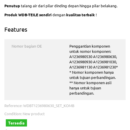
Penutup
talang air dari pilar dinding depan hingga pilar belakang.
Produk WDB-TEILE sendiri
dengan
kualitas terbaik
!
Features
Nomor bagian OE
Penggantian komponen
untuk nomor komponen:
A1236980530 A1236980630,
A1236980930 A1236981030,
A1236981130 A1236981230*
* Nomor komponen hanya
untuk tujuan perbandingan.
** Nomor komponen asli
hanya untuk tujuan
perbandingan.
Reference:
WDBT1236980630_SET_KOMB
Condition:
New product
Tersedia