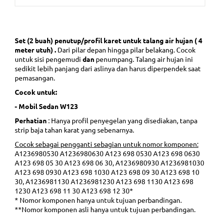
Set (2 buah) penutup/profil karet untuk talang air hujan (
4
meter utuh)
.
Dari pilar depan hingga pilar belakang. Cocok
untuk sisi pengemudi
dan
penumpang. Talang air hujan ini
sedikit lebih panjang dari aslinya dan harus diperpendek saat
pemasangan.
Cocok
untuk:
- Mobil Sedan W123
Perhatian
: Hanya profil penyegelan yang disediakan, tanpa
strip baja tahan karat yang sebenarnya.
Cocok sebagai pengganti sebagian untuk nomor komponen:
A1236980530 A1236980630 A123 698 0530 A123 698 0630
A123 698 05 30 A123 698 06 30, A1236980930 A1236981030
A123 698 0930 A123 698 1030 A123 698 09 30 A123 698 10
30, A1236981130 A1236981230 A123 698 1130 A123 698
1230 A123 698 11 30 A123 698 12 30*
* Nomor komponen hanya untuk tujuan perbandingan.
**Nomor komponen asli hanya untuk tujuan perbandingan.