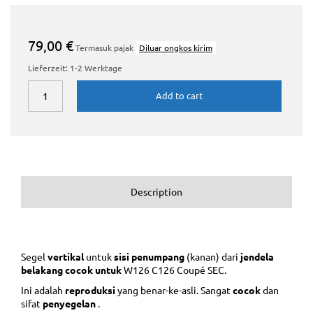
79,00 €
Termasuk pajak
Diluar ongkos kirim
Lieferzeit: 1-2 Werktage
Add to cart
Description
Segel
vertikal
untuk
sisi penumpang
(kanan) dari
jendela
belakang cocok untuk
W126 C126 Coupé SEC.
Ini adalah
reproduksi
yang benar-ke-asli. Sangat
cocok
dan
sifat
penyegelan
.