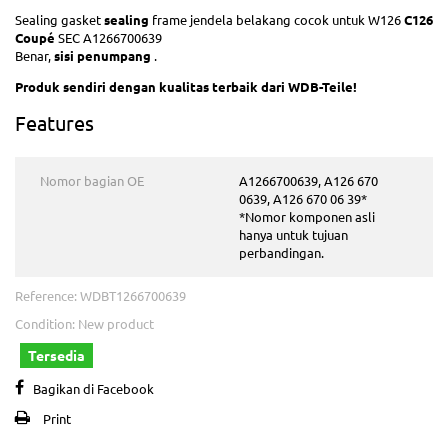
Sealing gasket
sealing
frame jendela belakang cocok untuk W126
C126
Coupé
SEC A1266700639
Benar,
sisi penumpang
.
Produk
sendiri
dengan
kualitas terbaik
dari WDB-Teile!
Features
Nomor bagian OE
A1266700639, A126 670
0639, A126 670 06 39*
*Nomor komponen asli
hanya untuk tujuan
perbandingan.
Reference:
WDBT1266700639
Condition:
New product
Tersedia
Bagikan di Facebook
Print