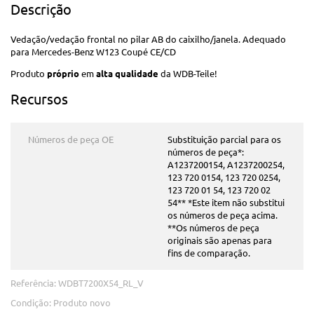
Descrição
Vedação/vedação frontal no pilar AB do caixilho/janela. Adequado
para Mercedes-Benz W123 Coupé CE/CD
Produto
próprio
em
alta qualidade
da WDB-Teile!
Recursos
Números de peça OE
Substituição parcial para os
números de peça*:
A1237200154, A1237200254,
123 720 0154, 123 720 0254,
123 720 01 54, 123 720 02
54** *Este item não substitui
os números de peça acima.
**Os números de peça
originais são apenas para
fins de comparação.
Referência:
WDBT7200X54_RL_V
Condição:
Produto novo