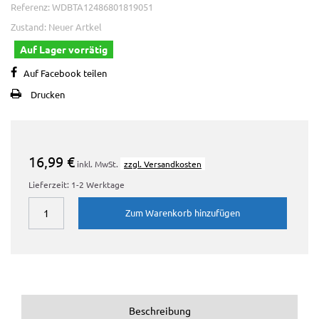
Referenz:
WDBTA12486801819051
Zustand:
Neuer Artkel
Auf Lager vorrätig
Auf Facebook teilen
Drucken
16,99 €
inkl. MwSt.
zzgl. Versandkosten
Lieferzeit: 1-2 Werktage
Zum Warenkorb hinzufügen
Beschreibung