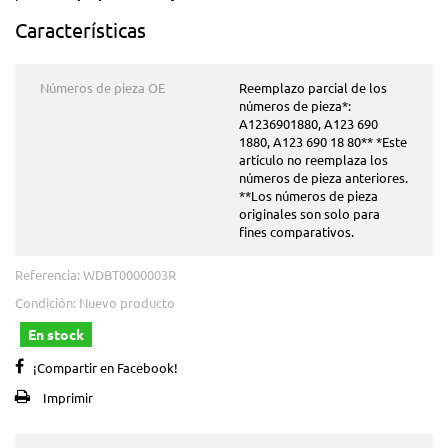
Características
Números de pieza OE
Reemplazo parcial de los
números de pieza*:
A1236901880, A123 690
1880, A123 690 18 80** *Este
artículo no reemplaza los
números de pieza anteriores.
**Los números de pieza
originales son solo para
fines comparativos.
Referencia:
WDBT0000003R
Condición:
Nuevo producto
En stock
¡Compartir en Facebook!
Imprimir