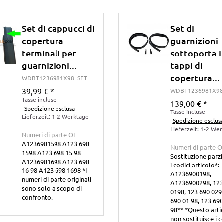
Set di cappucci di
Set di
copertura
guarnizioni
terminali per
sottoporta i
guarnizioni...
tappi di
copertura...
WDBT1236981X98_SET
39,99 €
*
WDBT1236981X98
Tasse incluse
139,00 €
*
Spedizione esclusa
Tasse incluse
Lieferzeit: 1-2 Werktage
Spedizione esclus
Lieferzeit: 1-2 We
Numeri di parte OE
A1236981598 A123 698
Numeri di parte 
1598 A123 698 15 98
Sostituzione parzi
A1236981698 A123 698
i codici articolo*:
16 98 A123 698 1698 *I
A1236900198,
numeri di parte originali
A1236900298, 123
sono solo a scopo di
0198, 123 690 029
confronto.
690 01 98, 123 69
98** *Questo arti
non sostituisce i c