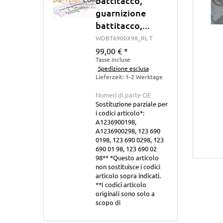
battitacco,
guarnizione
battitacco,...
WDBT6900X98_RL T
99,00 €
*
Tasse incluse
Spedizione esclusa
Lieferzeit: 1-2 Werktage
Numeri di parte OE
Sostituzione parziale per
i codici articolo*:
A1236900198,
A1236900298, 123 690
0198, 123 690 0298, 123
690 01 98, 123 690 02
98** *Questo articolo
non sostituisce i codici
articolo sopra indicati.
**I codici articolo
originali sono solo a
scopo di