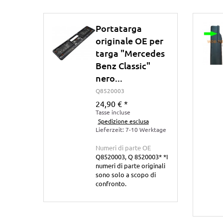
Portatarga
originale OE per
targa "Mercedes
Benz Classic"
nero...
Q8520003
24,90 €
*
Tasse incluse
Spedizione esclusa
Lieferzeit: 7-10 Werktage
Numeri di parte OE
Q8520003, Q 8520003* *I
numeri di parte originali
sono solo a scopo di
confronto.