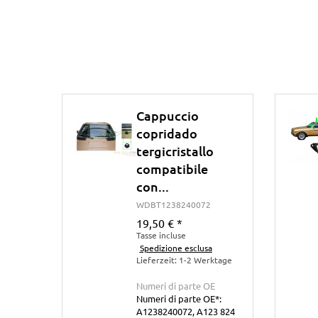
Cappuccio
copridado
tergicristallo
compatibile
con...
WDBT1238240072
19,50 €
*
Tasse incluse
Spedizione esclusa
Lieferzeit: 1-2 Werktage
Numeri di parte OE
Numeri di parte OE*:
A1238240072, A123 824