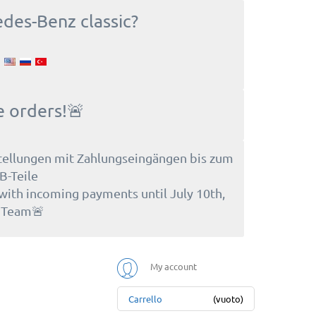
edes-Benz classic?
e orders!🚨
tellungen mit Zahlungseingängen bis zum
B-Teile
 with incoming payments until July 10th,
e Team🚨
My account
Carrello
(vuoto)