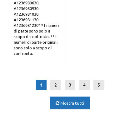
A1236980630,
A1236980930
A1236981030,
A1236981130
A1236981230* * I numeri
di parte sono solo a
scopo di confronto. ** I
numeri di parte originali
sono solo a scopo di
confronto.
1
2
3
4
5
Mostra tutti