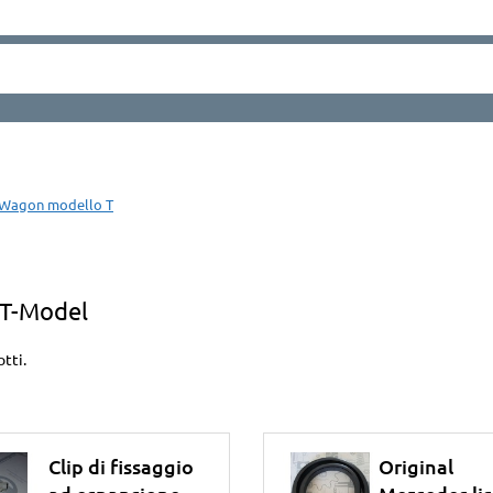
on Wagon modello T
 T-Model
tti.
Clip di fissaggio
Original