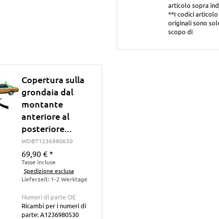
articolo sopra indi
**I codici articolo
originali sono sol
scopo di
Copertura sulla
grondaia dal
montante
anteriore al
posteriore...
WDBT1236980630
69,90 €
*
Tasse incluse
Spedizione esclusa
Lieferzeit: 1-2 Werktage
Numeri di parte OE
Ricambi per i numeri di
parte: A1236980530