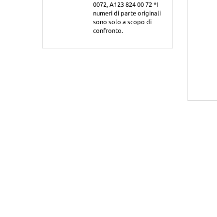
0072, A123 824 00 72 *I
numeri di parte originali
sono solo a scopo di
confronto.