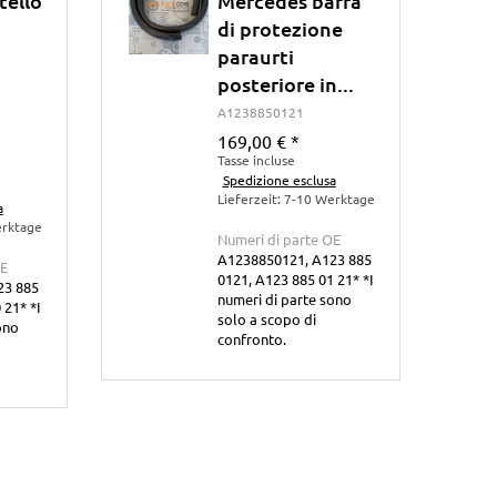
tello
Mercedes barra
di protezione
paraurti
posteriore in...
A1238850121
169,00 €
*
Tasse incluse
Spedizione esclusa
Lieferzeit: 7-10 Werktage
a
erktage
Numeri di parte OE
A1238850121, A123 885
OE
0121, A123 885 01 21* *I
23 885
numeri di parte sono
 21* *I
solo a scopo di
ono
confronto.