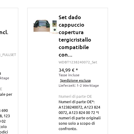
Set dado
cappuccio
ncl.
copertura
tergicristallo
compatibile
con...
_FULLSET
WDBT1238240072_Set
34,99 €
*
a
Tasse incluse
rktage
Spedizione esclusa
Lieferzeit: 1-2 Werktage
OE
ale per
Numeri di parte OE
Numeri di parte OE*:
A1238240072, A123 824
 690
0072, A123 824 00 72 *I
8, 123
numeri di parte originali
0 02
sono solo a scopo di
colo
confronto.
odici