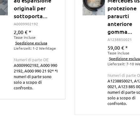
ad espansione
Mercedes lis
originali per
protezione
sottoporta...
paraurti
anteriore
A0009902192
gomma...
2,00 €
*
Tasse incluse
A1238850021
Spedizione esclusa
59,00 €
*
Lieferzeit: 1-2 Werktage
Tasse incluse
Spedizione esclus
Numeri di parte OE
Lieferzeit: 7-10 W
A0009902192, A000 990
2192, A000 990 21 92* *I
Numeri di parte 
numeri di parte sono
A1238850021, A1
solo a scopo di
0021, A123 885 00
confronto.
numeri di parte s
solo a scopo di
confronto.