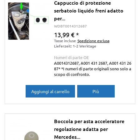
Cappuccio di protezione
serbatoio liquido freni adatto
per...
WDBT0014312687
13,99 €
*
Tasse incluse
Spedizione esclusa
Lieferzeit: 1-2 Werktage
Numeri di parte OE
A0014312687, A001 431 2687, A001 431 26
87* *I numeri di parte originali sono solo a
scopo di confronto.
Aggiungi al carrello
Più
Boccola per asta acceleratore
regolazione adatta per
Mercedes...