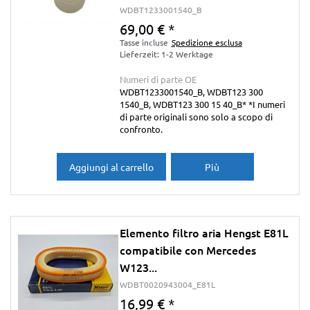
WDBT1233001540_B
69,00 €
*
Tasse incluse
Spedizione esclusa
Lieferzeit: 1-2 Werktage
Numeri di parte OE
WDBT1233001540_B, WDBT123 300
1540_B, WDBT123 300 15 40_B* *I numeri
di parte originali sono solo a scopo di
confronto.
Aggiungi al carrello
Più
Elemento filtro aria Hengst E81L
compatibile con Mercedes
W123...
WDBT0020943004_E81L
16,99 €
*