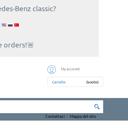
edes-Benz classic?
e orders!🚨
My account
Carrello
(vuoto)
Contattaci
Mappa del sito