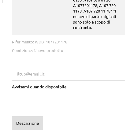
A1077201178, A107 720
1178, A107 720 11 78* *I
numeri di parte originali
sono solo a scopo di
confronto.
Riferimento:
WDBT1077201178
Condizione:
Nuovo prodotto
Questo prodotto non è più in stock
Avvisami quando disponibile
Descrizione