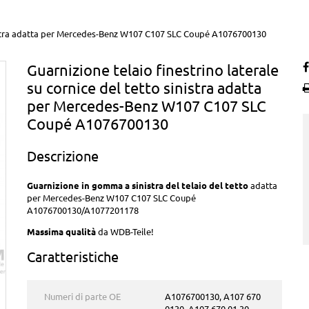
sinistra adatta per Mercedes-Benz W107 C107 SLC Coupé A1076700130
Guarnizione telaio finestrino laterale
su cornice del tetto sinistra adatta
per Mercedes-Benz W107 C107 SLC
Coupé A1076700130
Descrizione
Guarnizione in gomma a sinistra del telaio del tetto
adatta
per Mercedes-Benz W107 C107 SLC Coupé
A1076700130/A1077201178
Massima qualità
da WDB-Teile!
Caratteristiche
Numeri di parte OE
A1076700130, A107 670
0130, A107 670 01 30,