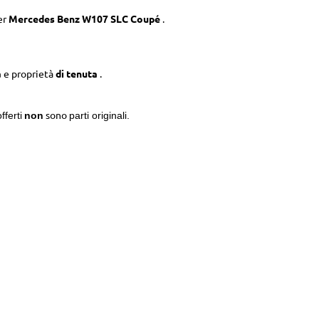
er
Mercedes Benz W107 SLC Coupé
.
à
e proprietà
di tenuta
.
sono
fferti
non
parti originali.