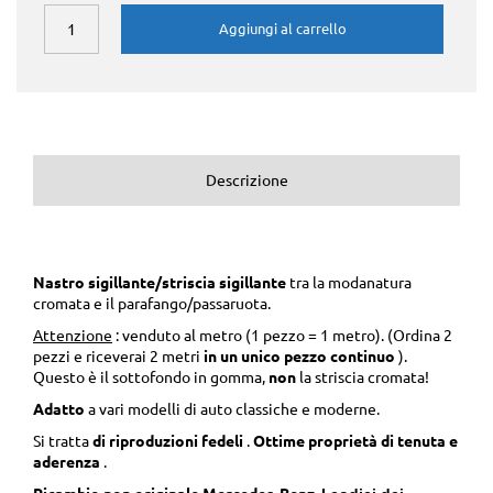
Aggiungi al carrello
Descrizione
Nastro sigillante/striscia sigillante
tra la modanatura
cromata e il parafango/passaruota.
Attenzione
: venduto al metro (1 pezzo = 1 metro). (Ordina 2
pezzi e riceverai 2 metri
in un unico pezzo continuo
).
Questo è il sottofondo in gomma,
non
la striscia cromata!
Adatto
a vari modelli di auto classiche e moderne.
Si tratta
di riproduzioni fedeli
.
Ottime
proprietà di tenuta e
aderenza
.
Ricambio non originale Mercedes-Benz.