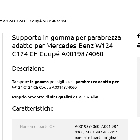
é
nz W124 C124 CE Coupé A0019874060
Supporto in gomma per parabrezza
adatto per Mercedes-Benz W124
C124 CE Coupé A0019874060
Descrizione
Tampone
in gomma
per sigillare il
parabrezza adatto per
W124 C124 CE Coupé
A0019874060
Proprio
prodotto di
alta qualità
da WDB-Teile!
Caratteristiche
Numeri di parte OE
A0019874060, A001 987
4060, A001 987 40 60* *I
numeri di parte originali