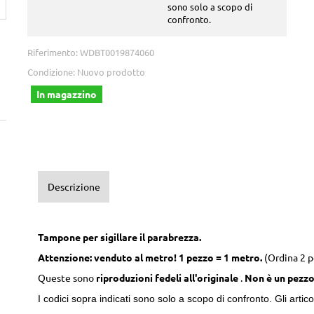
sono solo a scopo di
confronto.
Riferimento:
WDBT0019874060
Condizione:
Nuovo prodotto
In magazzino
Descrizione
Tampone per sigillare il parabrezza.
Attenzione: venduto al metro! 1 pezzo = 1 metro.
(Ordina 2 pe
Queste sono
riproduzioni fedeli all'originale
.
Non è un pezzo
I codici sopra indicati sono solo a scopo di confronto. Gli articoli