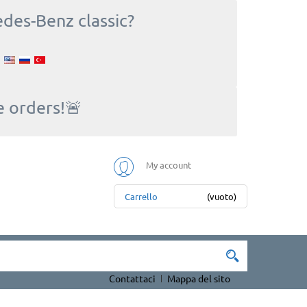
edes-Benz classic?
e orders!🚨
My account
Carrello
(vuoto)
Contattaci
Mappa del sito