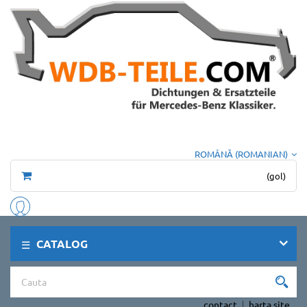
ROMÂNĂ (ROMANIAN)
(gol)
CATALOG
contact
harta site