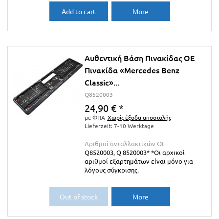
Add to cart
More
Αυθεντική Βάση Πινακίδας OE
Πινακίδα «Mercedes Benz
Classic»...
Q8520003
24,90 €
*
με ΦΠΑ
Χωρίς έξοδα αποστολής
Lieferzeit: 7-10 Werktage
Αριθμοί ανταλλακτικών ΟΕ
Q8520003, Q 8520003* *Οι αρχικοί
αριθμοί εξαρτημάτων είναι μόνο για
λόγους σύγκρισης.
Out of stock
More