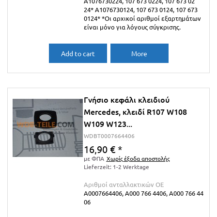
A1076730224, 107 673 0224, 107 673 02
24* A1076730124, 107 673 0124, 107 673
0124* *Οι αρχικοί αριθμοί εξαρτημάτων
είναι μόνο για λόγους σύγκρισης.
Add to cart
More
Γνήσιο κεφάλι κλειδιού
Mercedes, κλειδί R107 W108
W109 W123...
WDBT0007664406
16,90 €
*
με ΦΠΑ
Χωρίς έξοδα αποστολής
Lieferzeit: 1-2 Werktage
Αριθμοί ανταλλακτικών ΟΕ
A0007664406, A000 766 4406, A000 766 44
06