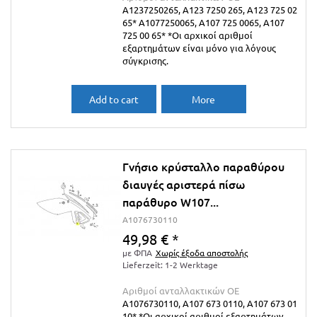
A1237250265, A123 7250 265, A123 725 02
65* A1077250065, A107 725 0065, A107
725 00 65* *Οι αρχικοί αριθμοί
εξαρτημάτων είναι μόνο για λόγους
σύγκρισης.
Add to cart
More
Γνήσιο κρύσταλλο παραθύρου
διαυγές αριστερά πίσω
παράθυρο W107...
A1076730110
49,98 €
*
με ΦΠΑ
Χωρίς έξοδα αποστολής
Lieferzeit: 1-2 Werktage
Αριθμοί ανταλλακτικών ΟΕ
A1076730110, A107 673 0110, A107 673 01
10* *Οι αρχικοί αριθμοί εξαρτημάτων