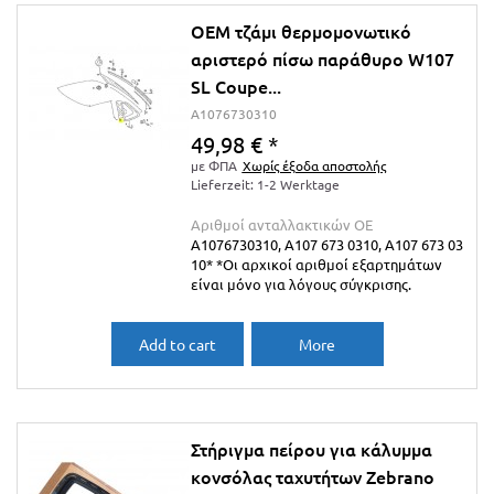
OEM τζάμι θερμομονωτικό
αριστερό πίσω παράθυρο W107
SL Coupe...
A1076730310
49,98 €
*
με ΦΠΑ
Χωρίς έξοδα αποστολής
Lieferzeit: 1-2 Werktage
Αριθμοί ανταλλακτικών ΟΕ
A1076730310, A107 673 0310, A107 673 03
10* *Οι αρχικοί αριθμοί εξαρτημάτων
είναι μόνο για λόγους σύγκρισης.
Add to cart
More
Στήριγμα πείρου για κάλυμμα
κονσόλας ταχυτήτων Zebrano