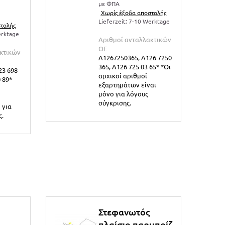
με ΦΠΑ
Χωρίς έξοδα αποστολής
Lieferzeit: 7-10 Werktage
τολής
erktage
Αριθμοί ανταλλακτικών
ΟΕ
κτικών
A1267250365, A126 7250
365, A126 725 03 65* *Οι
23 698
αρχικοί αριθμοί
 89*
εξαρτημάτων είναι
μόνο για λόγους
σύγκρισης.
 για
ς.
Στεφανωτός
πλαίσιο παρμπρίζ