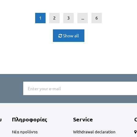
1
2
3
...
6
Show all
υ
Πληροφορίες
Service
Νέα προϊόντα
Withdrawal declaration