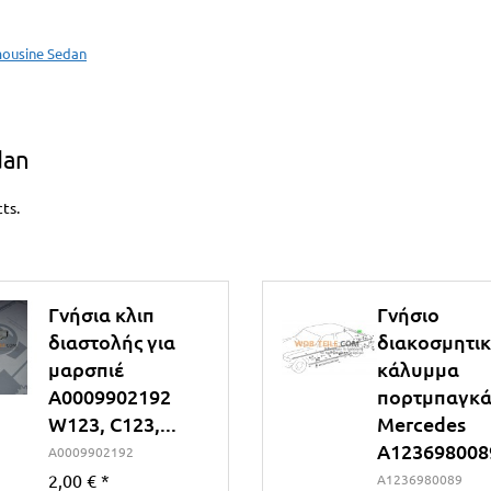
mousine Sedan
dan
ts.
Γνήσια κλιπ
Γνήσιο
διαστολής για
διακοσμητι
μαρσπιέ
κάλυμμα
A0009902192
πορτμπαγκά
W123, C123,...
Mercedes
A1236980089
A0009902192
2,00 €
*
A1236980089