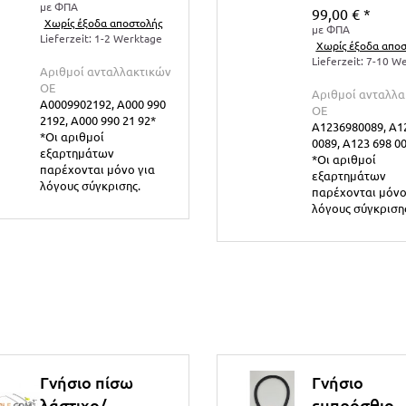
με ΦΠΑ
99,00 €
*
Χωρίς έξοδα αποστολής
με ΦΠΑ
Lieferzeit: 1-2 Werktage
Χωρίς έξοδα αποσ
Lieferzeit: 7-10 W
Αριθμοί ανταλλακτικών
ΟΕ
Αριθμοί ανταλλα
A0009902192, A000 990
ΟΕ
2192, A000 990 21 92*
A1236980089, A1
*Οι αριθμοί
0089, A123 698 00
εξαρτημάτων
*Οι αριθμοί
παρέχονται μόνο για
εξαρτημάτων
λόγους σύγκρισης.
παρέχονται μόνο
λόγους σύγκριση
Γνήσιο πίσω
Γνήσιο
λάστιχο/
εμπρόσθιο