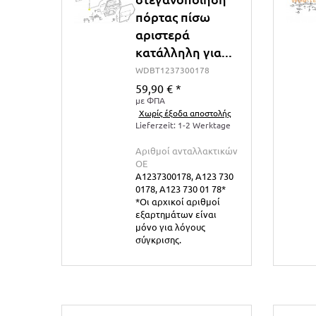
πόρτας πίσω
αριστερά
κατάλληλη για...
WDBT1237300178
59,90 €
*
με ΦΠΑ
Χωρίς έξοδα αποστολής
Lieferzeit: 1-2 Werktage
Αριθμοί ανταλλακτικών
ΟΕ
A1237300178, A123 730
0178, A123 730 01 78*
*Οι αρχικοί αριθμοί
εξαρτημάτων είναι
μόνο για λόγους
σύγκρισης.