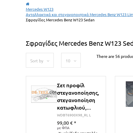
Mercedes W123
Ανταλλακτικά και στεγανοποιητικά Mercedes Benz W123 Li
Σφραγίδες Mercedes Benz W123 Sedan
Σφραγίδες Mercedes Benz W123 Se
There are 56 produc
Sort by
10
Σετ προφίλ
στεγανοποίησης,
στεγανοποίηση
κατωφλιού,...
WDBT6900X98_RL L
99,00 €
*
με ΦΠΑ
Χωρίς έξοδα αποστολής