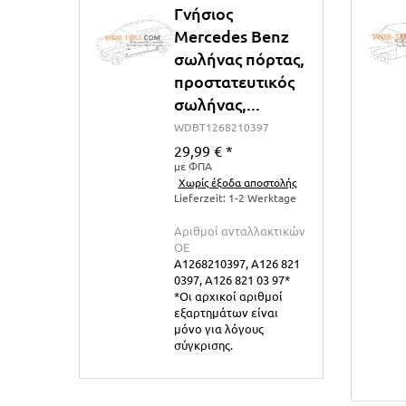
Γνήσιος
Mercedes Benz
σωλήνας πόρτας,
προστατευτικός
σωλήνας,...
WDBT1268210397
29,99 €
*
με ΦΠΑ
Χωρίς έξοδα αποστολής
Lieferzeit: 1-2 Werktage
Αριθμοί ανταλλακτικών
ΟΕ
A1268210397, A126 821
0397, A126 821 03 97*
*Οι αρχικοί αριθμοί
εξαρτημάτων είναι
μόνο για λόγους
σύγκρισης.