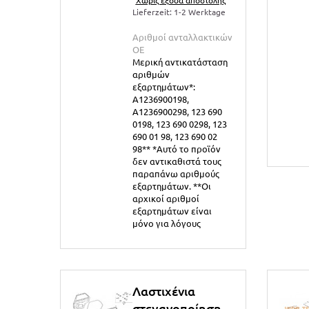
Lieferzeit: 1-2 Werktage
Αριθμοί ανταλλακτικών
ΟΕ
Μερική αντικατάσταση
αριθμών
εξαρτημάτων*:
A1236900198,
A1236900298, 123 690
0198, 123 690 0298, 123
690 01 98, 123 690 02
98** *Αυτό το προϊόν
δεν αντικαθιστά τους
παραπάνω αριθμούς
εξαρτημάτων. **Οι
αρχικοί αριθμοί
εξαρτημάτων είναι
μόνο για λόγους
Λαστιχένια
στεγανοποίηση