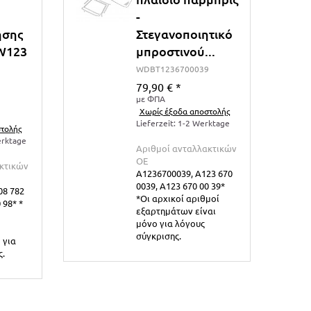
-
ησης
Στεγανοποιητικό
W123
μπροστινού...
WDBT1236700039
79,90 €
*
με ΦΠΑ
Χωρίς έξοδα αποστολής
Lieferzeit: 1-2 Werktage
τολής
erktage
Αριθμοί ανταλλακτικών
ΟΕ
κτικών
A1236700039, A123 670
0039, A123 670 00 39*
08 782
*Οι αρχικοί αριθμοί
 98* *
εξαρτημάτων είναι
μόνο για λόγους
σύγκρισης.
 για
ς.