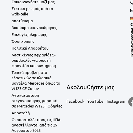
Επικοινωνήστε μαζί μας
Σχετικά με εμάς από το
wdb-teile
αποτύπωμα
C
δικαίωμα υπαναχώρησης
Επιλογές πληρωμής
Όροι χρήσης
Πολιτική Απορρήτου
Λαστιχένιες σφραγίδες -
συμβουλές για σωστή
φροντίδα και συντήρηση
Τυπικά προβλήματα
ελαστικών σε κλασικά
μοντέλα Mercedes όπως το
Aκολουθήστε μας
W123 CE Coupe
Αντικατάσταση
στεγανοποίησης μαρσπιέ
Facebook
YouTube
Instagram
σε Mercedes W123 | Οδηγίες
Αποστολή
Οι αποστολές προς τις ΗΠΑ
αναστέλλονται από τις 29
Αυγούστου 2025