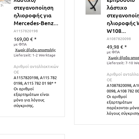
στεγανοποίηση
λάστιχο
ηλιοροφής για
στεγανοποί
Mercedes-Benz...
ηλιοροφής 
W108...
A1157820198
169,00 €
*
A1087820098
με ΦΠΑ
49,98 €
*
Χωρίς έξοδα αποστολής
με ΦΠΑ
Lieferzeit: 1-2 Werktage
Χωρίς έξοδα αποσ
Lieferzeit: 7-10 W
Αριθμοί ανταλλακτικών
ΟΕ
Αριθμοί ανταλλα
A1157820198, A115 782
ΟΕ
0198, A115 782 01 98* *
A1087820098, A1
Οι αριθμοί
0098, A108 782 00
εξαρτημάτων είναι
Οι αριθμοί
μόνο για λόγους
εξαρτημάτων
σύγκρισης.
παρέχονται μόνο
λόγους σύγκριση