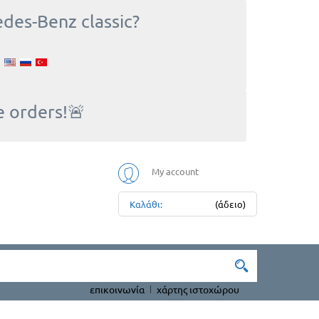
edes-Benz classic?
e orders!🚨
My account
Καλάθι:
(άδειο)
επικοινωνία
χάρτης ιστοχώρου