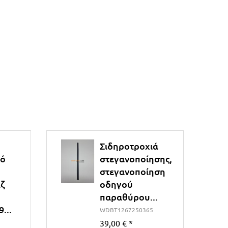
Σιδηροτροχιά
κό
στεγανοποίησης,
στεγανοποίηση
ζ
οδηγού
παραθύρου...
...
WDBT1267250365
39,00 €
*