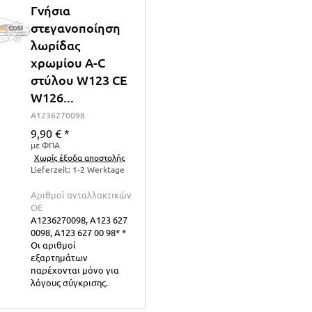
Γνήσια
στεγανοποίηση
λωρίδας
χρωμίου A-C
στύλου W123 CE
W126...
A1236270098
9,90 €
*
με ΦΠΑ
Χωρίς έξοδα αποστολής
Lieferzeit: 1-2 Werktage
Αριθμοί ανταλλακτικών
ΟΕ
A1236270098, A123 627
0098, A123 627 00 98* *
Οι αριθμοί
εξαρτημάτων
παρέχονται μόνο για
λόγους σύγκρισης.