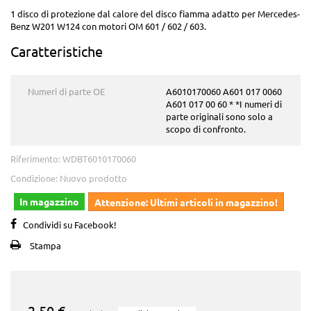
1 disco di protezione dal calore del disco fiamma adatto per Mercedes-
Benz W201 W124 con motori OM 601 / 602 / 603.
Caratteristiche
Numeri di parte OE
A6010170060 A601 017 0060
A601 017 00 60 * *I numeri di
parte originali sono solo a
scopo di confronto.
Riferimento:
WDBT6010170060
Condizione:
Nuovo prodotto
In magazzino
Attenzione: Ultimi articoli in magazzino!
Condividi su Facebook!
Stampa
2,50 €