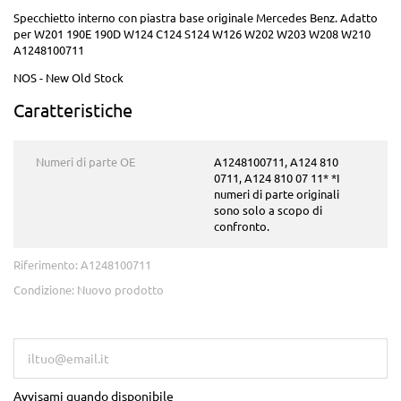
Specchietto interno con piastra base originale Mercedes Benz. Adatto
per W201 190E 190D W124 C124 S124 W126 W202 W203 W208 W210
A1248100711
NOS - New Old Stock
Caratteristiche
Numeri di parte OE
A1248100711, A124 810
0711, A124 810 07 11* *I
numeri di parte originali
sono solo a scopo di
confronto.
Riferimento:
A1248100711
Condizione:
Nuovo prodotto
Questo prodotto non è più in stock
Avvisami quando disponibile