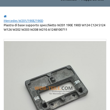
Mercedes W201/190E/190D
Piastra di base supporto specchietto W201 190E 190D W124 C124 S124
W126 W202 W203 W208 W210 A1248100711