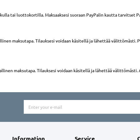
skulla tai luottokortilla. Maksaaksesi suoraan PayPalin kautta tarvitset Pa
inen maksutapa. Tilauksesi voidaan käsitellä ja lähettää välittömästi. 
inen maksutapa. Tilauksesi voidaan käsitellä ja lähettää välittömästi
Information
Service