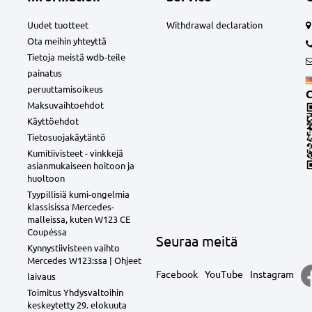
Uudet tuotteet
Withdrawal declaration
Ota meihin yhteyttä
Tietoja meistä wdb-teile
painatus
peruuttamisoikeus
C
Maksuvaihtoehdot
Käyttöehdot
Tietosuojakäytäntö
Kumitiivisteet - vinkkejä
asianmukaiseen hoitoon ja
huoltoon
Tyypillisiä kumi-ongelmia
klassisissa Mercedes-
malleissa, kuten W123 CE
Coupéssa
Seuraa meitä
Kynnystiivisteen vaihto
Mercedes W123:ssa | Ohjeet
Facebook
YouTube
Instagram
laivaus
Toimitus Yhdysvaltoihin
keskeytetty 29. elokuuta