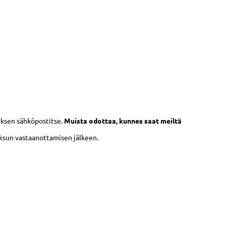
uksen sähköpostitse.
Muista odottaa, kunnes saat meiltä
aksun vastaanottamisen jälkeen.