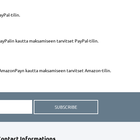
yPal-tilin.
PayPalin kautta maksamiseen tarvitset PayPal-tilin.
. AmazonPayn kautta maksamiseen tarvitset Amazon-tilin.
SUBSCRIBE
Contact Informations