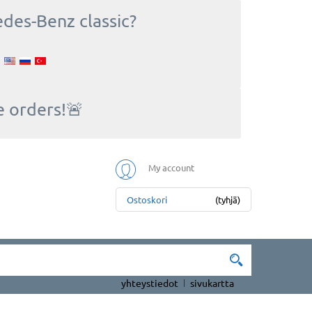
edes-Benz classic?
e orders!🚨
My account
Ostoskori
(tyhjä)
yhteystiedot
sivukartta