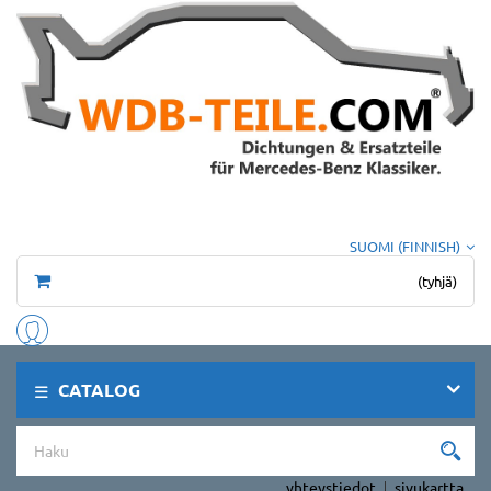
SUOMI (FINNISH)
(tyhjä)
CATALOG
yhteystiedot
sivukartta