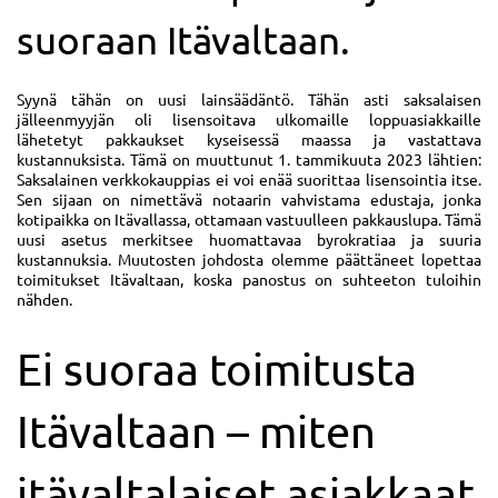
suoraan Itävaltaan.
Syynä tähän on uusi lainsäädäntö. Tähän asti saksalaisen
jälleenmyyjän oli lisensoitava ulkomaille loppuasiakkaille
lähetetyt pakkaukset kyseisessä maassa ja vastattava
kustannuksista. Tämä on muuttunut 1. tammikuuta 2023 lähtien:
Saksalainen verkkokauppias ei voi enää suorittaa lisensointia itse.
Sen sijaan on nimettävä notaarin vahvistama edustaja, jonka
kotipaikka on Itävallassa, ottamaan vastuulleen pakkauslupa. Tämä
uusi asetus merkitsee huomattavaa byrokratiaa ja suuria
kustannuksia. Muutosten johdosta olemme päättäneet lopettaa
toimitukset Itävaltaan, koska panostus on suhteeton tuloihin
nähden.
Ei suoraa toimitusta
Itävaltaan – miten
itävaltalaiset asiakkaat