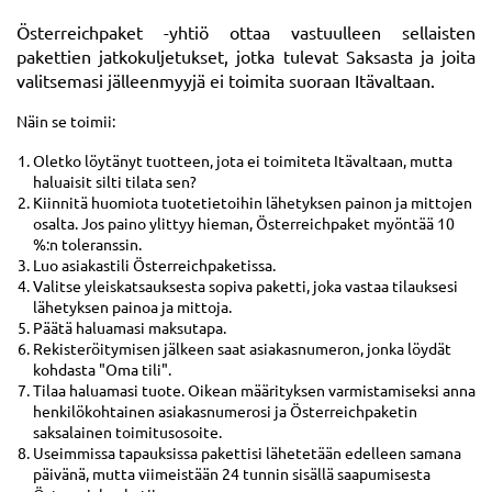
Österreichpaket
-yhtiö ottaa vastuulleen sellaisten
pakettien jatkokuljetukset, jotka tulevat Saksasta ja joita
valitsemasi jälleenmyyjä ei toimita suoraan Itävaltaan.
Näin se toimii:
Oletko löytänyt tuotteen, jota ei toimiteta Itävaltaan, mutta
haluaisit silti tilata sen?
Kiinnitä huomiota tuotetietoihin lähetyksen painon ja mittojen
osalta. Jos paino ylittyy hieman, Österreichpaket myöntää 10
%:n toleranssin.
Luo asiakastili Österreichpaketissa.
Valitse yleiskatsauksesta sopiva paketti, joka vastaa tilauksesi
lähetyksen painoa ja mittoja.
Päätä haluamasi maksutapa.
Rekisteröitymisen jälkeen saat asiakasnumeron, jonka löydät
kohdasta "Oma tili".
Tilaa haluamasi tuote. Oikean määrityksen varmistamiseksi anna
henkilökohtainen asiakasnumerosi ja Österreichpaketin
saksalainen toimitusosoite.
Useimmissa tapauksissa pakettisi lähetetään edelleen samana
päivänä, mutta viimeistään 24 tunnin sisällä saapumisesta