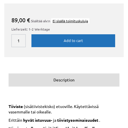
89,00 €
Sisältää alv:n
Ei sisällä toimituskuluja
Lieferzeit: 1-2 Werktage
Add to cart
Description
Tiiviste
(sisätiivistekisko) etuoville. Käytettävissä
vasemmalle tai oikealle.
Erittäin
hyvät istuvuus-
ja
tiivistysominaisuudet
.