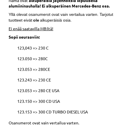
Nämä ovat
alkuperäisiä jäljennöksiä lopullisella
alumiininauhalla! Ei alkuperäinen Mercedes-Benz osa.
Yllä olevat osanumerot ovat vain vertailua varten. Tarjotut
tuotteet eivät
ole
alkuperäisiä osia.
Ei enää saatavilla MB:ltä!
Sopii seuraaviin:
123,043 => 230 C
123.050 => 280C
123.053 => 280CE
123.243 => 230 CE
123.053 => 280 CE USA
123.150 => 300 CD USA
123.153 => 300 CD TURBO DIESEL USA
Osanumerot ovat vain vertailua varten.