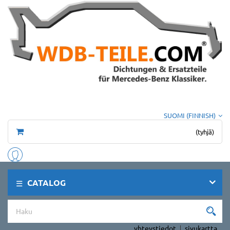
SUOMI (FINNISH)
(tyhjä)
CATALOG
yhteystiedot
sivukartta