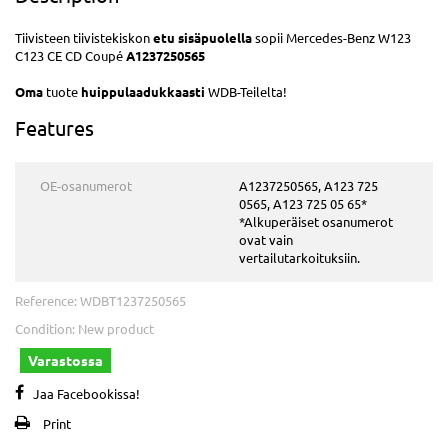
Tiivisteen tiivistekiskon
etu sisäpuolella
sopii Mercedes-Benz W123
C123 CE CD Coupé
A1237250565
Oma
tuote
huippulaadukkaasti
WDB-Teilelta!
Features
OE-osanumerot
A1237250565, A123 725
0565, A123 725 05 65*
*Alkuperäiset osanumerot
ovat vain
vertailutarkoituksiin.
Reference:
WDBT1237250565
Condition:
New product
Varastossa
Jaa Facebookissa!
Print