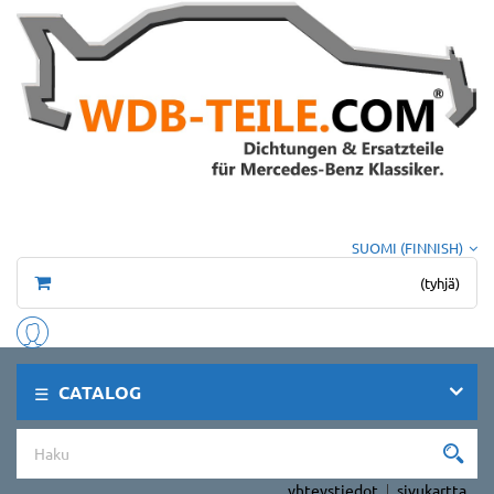
SUOMI (FINNISH)
(tyhjä)
CATALOG
yhteystiedot
sivukartta