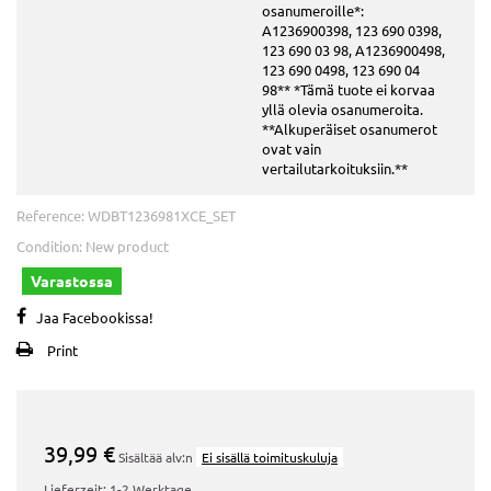
osanumeroille*:
A1236900398, 123 690 0398,
123 690 03 98, A1236900498,
123 690 0498, 123 690 04
98** *Tämä tuote ei korvaa
yllä olevia osanumeroita.
**Alkuperäiset osanumerot
ovat vain
vertailutarkoituksiin.**
Reference:
WDBT1236981XCE_SET
Condition:
New product
Varastossa
Jaa Facebookissa!
Print
39,99 €
Sisältää alv:n
Ei sisällä toimituskuluja
Lieferzeit: 1-2 Werktage