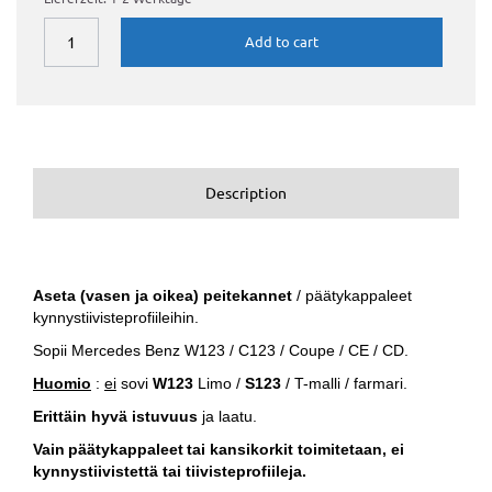
Add to cart
Description
Aseta (vasen ja oikea) peitekannet
/ päätykappaleet
kynnystiivisteprofiileihin.
Sopii Mercedes Benz W123 / C123 / Coupe / CE / CD.
Huomio
:
ei
sovi
W123
Limo /
S123
/ T-malli / farmari.
Erittäin hyvä istuvuus
ja laatu.
Vain
päätykappaleet
tai kansikorkit toimitetaan, ei
kynnystiivistettä tai tiivisteprofiileja.