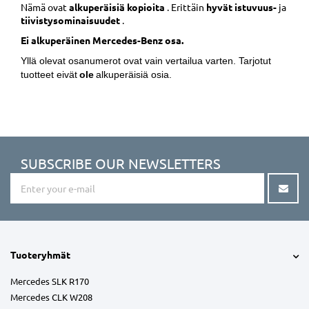
Nämä ovat
alkuperäisiä kopioita
. Erittäin
hyvät istuvuus-
ja
tiivistysominaisuudet
.
Ei alkuperäinen Mercedes-Benz osa.
Yllä olevat osanumerot ovat vain vertailua varten. Tarjotut
tuotteet eivät
ole
alkuperäisiä osia.
SUBSCRIBE OUR NEWSLETTERS
Tuoteryhmät
Mercedes SLK R170
Mercedes CLK W208