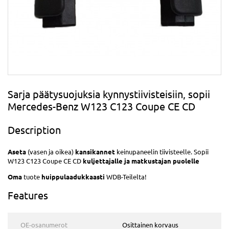
Sarja päätysuojuksia kynnystiivisteisiin, sopii
Mercedes-Benz W123 C123 Coupe CE CD
Description
Aseta
(vasen ja oikea)
kansikannet
keinupaneelin tiivisteelle. Sopii
W123 C123 Coupe CE CD
kuljettajalle ja matkustajan puolelle
Oma
tuote
huippulaadukkaasti
WDB-Teilelta!
Features
OE-osanumerot
Osittainen korvaus