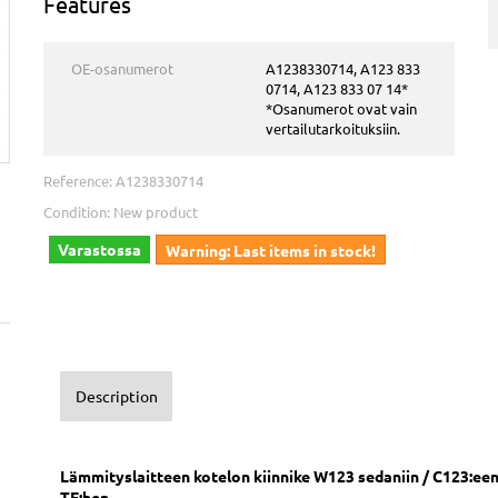
Features
OE-osanumerot
A1238330714, A123 833
0714, A123 833 07 14*
*Osanumerot ovat vain
vertailutarkoituksiin.
Reference:
A1238330714
Condition:
New product
Varastossa
Warning: Last items in stock!
Description
Lämmityslaitteen kotelon kiinnike
W123
sedaniin
/ C123:een
TE:hen.