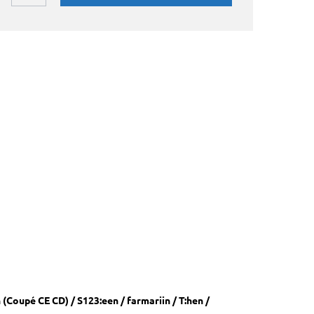
 (Coupé CE CD) / S123:een / farmariin / T:hen /