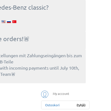
edes-Benz classic?
e orders!🚨
tellungen mit Zahlungseingängen bis zum
B-Teile
 with incoming payments until July 10th,
e Team🚨
My account
Ostoskori
(tyhjä)