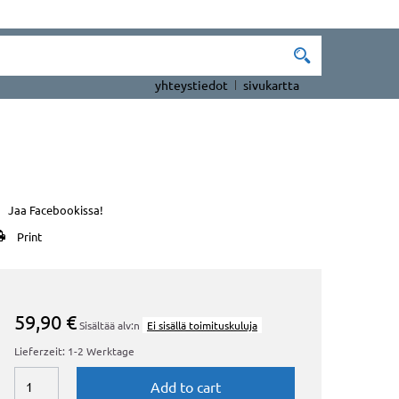
yhteystiedot
sivukartta
Jaa Facebookissa!
Print
59,90 €
Sisältää alv:n
Ei sisällä toimituskuluja
Lieferzeit: 1-2 Werktage
Add to cart