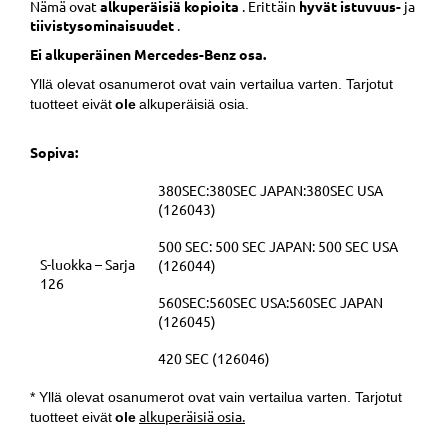
Nämä ovat
alkuperäisiä kopioita
. Erittäin
hyvät istuvuus-
ja
tiivistysominaisuudet
.
Ei alkuperäinen Mercedes-Benz osa.
Yllä olevat osanumerot ovat vain vertailua varten. Tarjotut
tuotteet eivät
ole
alkuperäisiä osia.
Sopiva:
380SEC:380SEC JAPAN:380SEC USA
(126043)
500 SEC: 500 SEC JAPAN: 500 SEC USA
S-luokka – Sarja
(126044)
126
560SEC:560SEC USA:560SEC JAPAN
(126045)
420 SEC (126046)
* Yllä olevat osanumerot ovat vain vertailua varten. Tarjotut
alkuperäisiä osia.
tuotteet eivät
ole