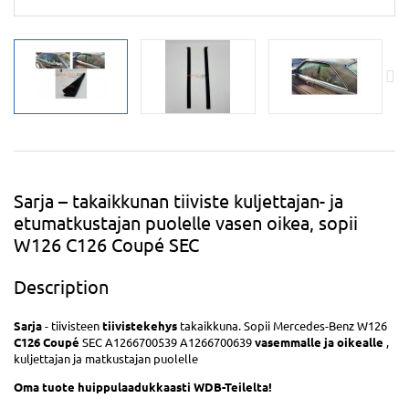
Sarja – takaikkunan tiiviste kuljettajan- ja
etumatkustajan puolelle vasen oikea, sopii
W126 C126 Coupé SEC
Description
Sarja
- tiivisteen
tiivistekehys
takaikkuna. Sopii Mercedes-Benz W126
C126 Coupé
SEC A1266700539 A1266700639
vasemmalle ja oikealle
,
kuljettajan ja matkustajan puolelle
Oma
tuote
huippulaadukkaasti
WDB-Teilelta!