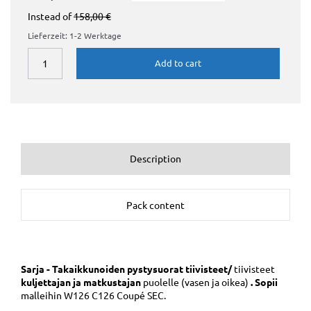
Instead of
158,00 €
Lieferzeit: 1-2 Werktage
Add to cart
Description
Pack content
Sarja - Takaikkunoiden pystysuorat tiivisteet/
tiivisteet
kuljettajan ja matkustajan
puolelle (vasen ja oikea)
. Sopii
malleihin W126 C126 Coupé SEC.