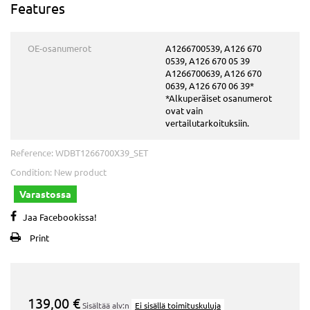
Features
OE-osanumerot
A1266700539, A126 670
0539, A126 670 05 39
A1266700639, A126 670
0639, A126 670 06 39*
*Alkuperäiset osanumerot
ovat vain
vertailutarkoituksiin.
Reference:
WDBT1266700X39_SET
Condition:
New product
Varastossa
Jaa Facebookissa!
Print
139,00 €
Sisältää alv:n
Ei sisällä toimituskuluja