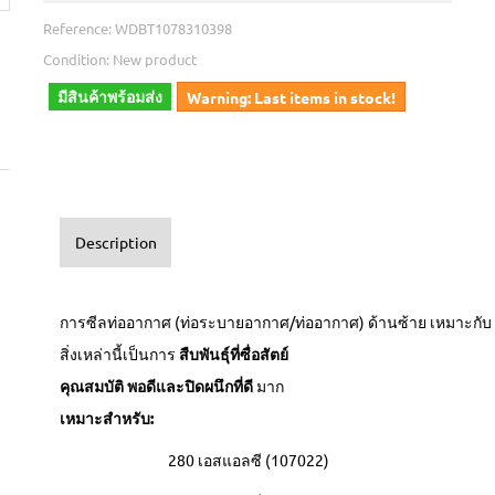
Reference:
WDBT1078310398
Condition:
New product
มีสินค้าพร้อมส่ง
Warning: Last items in stock!
Description
การซีลท่ออากาศ (ท่อระบายอากาศ/ท่ออากาศ) ด้านซ้าย เหมาะกั
สิ่งเหล่านี้เป็นการ
สืบพันธุ์ที่ซื่อสัตย์
คุณสมบัติ
พอดีและปิดผนึกที่ดี
มาก
เหมาะสำหรับ:
280 เอสแอลซี (107022)