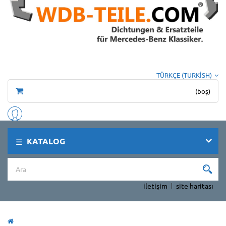
TÜRKÇE (TURKISH)
(boş)
KATALOG
iletişim
site haritası