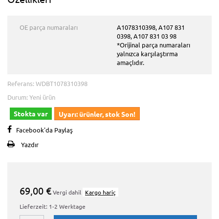
OE parça numaraları
A1078310398, A107 831
0398, A107 831 03 98
*Orijinal parça numaraları
yalnızca karşılaştırma
amaçlıdır.
Referans:
WDBT1078310398
Durum:
Yeni ürün
Stokta var
Uyarı: ürünler, stok Son!
Facebook'da Paylaş
Yazdır
69,00 €
Vergi dahil
Kargo hariç
Lieferzeit: 1-2 Werktage