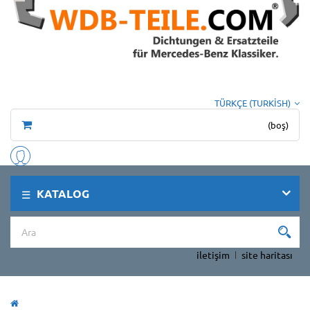
TÜRKÇE (TURKISH)
(boş)
KATALOG
iletişim
site haritası