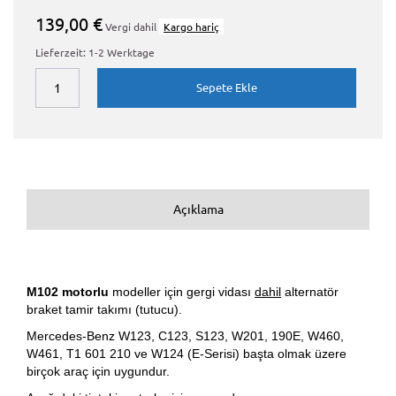
139,00 €
Vergi dahil
Kargo hariç
Lieferzeit: 1-2 Werktage
Sepete Ekle
Açıklama
M102 motorlu
modeller için gergi vidası
dahil
alternatör
braket tamir takımı (tutucu).
Mercedes-Benz W123, C123, S123, W201, 190E, W460,
W461, T1 601 210 ve W124 (E-Serisi) başta olmak üzere
birçok araç için uygundur.