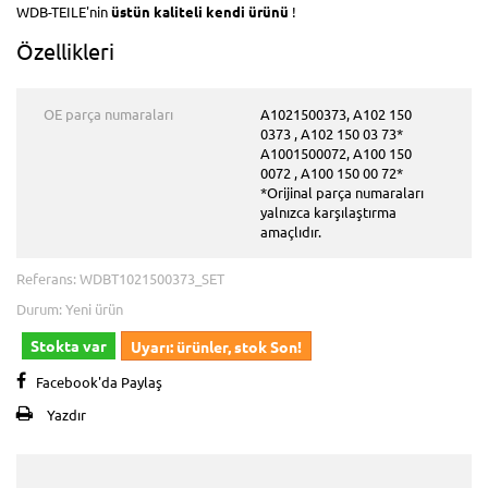
WDB-TEILE'nin
üstün kaliteli
kendi ürünü
!
Özellikleri
OE parça numaraları
A1021500373, A102 150
0373 , A102 150 03 73*
A1001500072, A100 150
0072 , A100 150 00 72*
*Orijinal parça numaraları
yalnızca karşılaştırma
amaçlıdır.
Referans:
WDBT1021500373_SET
Durum:
Yeni ürün
Stokta var
Uyarı: ürünler, stok Son!
Facebook'da Paylaş
Yazdır