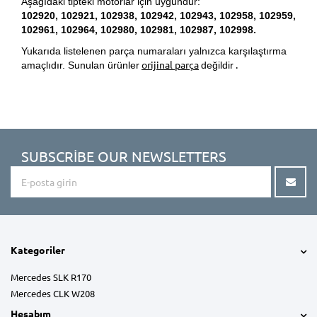
Aşağıdaki tipteki motorlar için uygundur:
102920, 102921, 102938, 102942, 102943, 102958, 102959,
102961, 102964, 102980, 102981, 102987, 102998.
Yukarıda listelenen parça numaraları yalnızca karşılaştırma
orijinal parça
.
amaçlıdır. Sunulan ürünler
değildir
SUBSCRIBE OUR NEWSLETTERS
Kategoriler
Mercedes SLK R170
Mercedes CLK W208
Hesabım