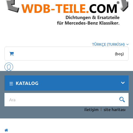
TÜRKÇE (TURKISH)
(boş)
KATALOG
iletişim
site haritası