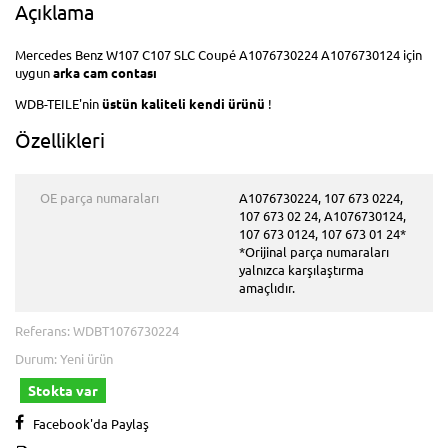
Açıklama
Mercedes Benz W107 C107 SLC Coupé A1076730224 A1076730124 için
uygun
arka cam contası
WDB-TEILE'nin
üstün kaliteli
kendi ürünü
!
Özellikleri
OE parça numaraları
A1076730224, 107 673 0224,
107 673 02 24, A1076730124,
107 673 0124, 107 673 01 24*
*Orijinal parça numaraları
yalnızca karşılaştırma
amaçlıdır.
Referans:
WDBT1076730224
Durum:
Yeni ürün
Stokta var
Facebook'da Paylaş