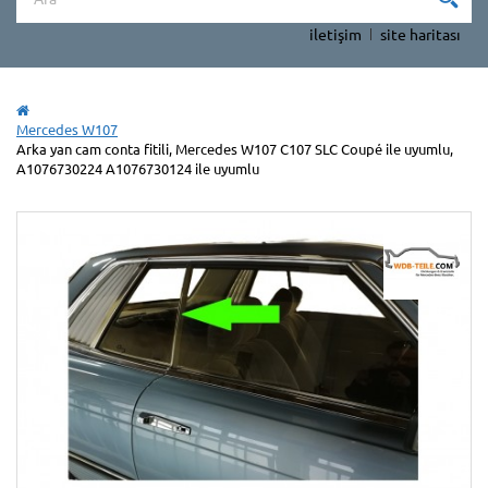
iletişim
site haritası
Mercedes W107
Arka yan cam conta fitili, Mercedes W107 C107 SLC Coupé ile uyumlu,
A1076730224 A1076730124 ile uyumlu