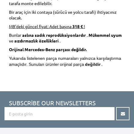
tarafa monte edilebilir.
Bir araç için iki contaya (sürücü ve yolcu tarafı) ihtiyacınız
olacak.
MB'deki güncel fiyat: Adet başına
318 €
!
Bunlar
aslına sadık reprodüksiyonlardır
.
Mükemmel uyum
ve
sızdırmazlık özellikleri
.
Orijinal Mercedes-Benz parçası değildir.
Yukarıda listelenen parça numaraları yalnızca karşılaştırma
.
amaçlıdır. Sunulan ürünler
orijinal parça
değildir
SUBSCRIBE OUR NEWSLETTERS