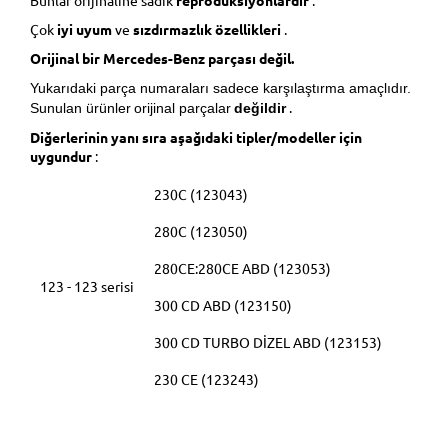
Bunlar orijinaline sadık
reprodüksiyonlardır
.
Çok
iyi uyum
ve
sızdırmazlık özellikleri
.
Orijinal bir Mercedes-Benz parçası değil.
Yukarıdaki parça numaraları sadece karşılaştırma amaçlıdır.
.
Sunulan ürünler
orijinal parçalar
değildir
Diğerlerinin yanı sıra aşağıdaki tipler/modeller için
uygundur
:
230C (123043)
280C (123050)
280CE:280CE ABD (123053)
123 - 123 serisi
300 CD ABD (123150)
300 CD TURBO DİZEL ABD (123153)
230 CE (123243)