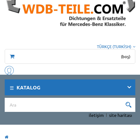
TÜRKÇE (TURKISH)
(boş)
KATALOG
iletişim
site haritası