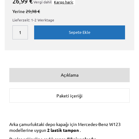
26,99 €
Vergi dahil
Kargo hariç
Yerine
29,98 €
Lieferzeit: 1-2 Werktage
Sepete Ekle
Açıklama
Paketi içeriği
Arka çamurluktaki depo kapağı için Mercedes-Benz W123
modellerine uygun
2 lastik tampon
.