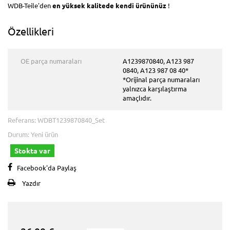
WDB-Teile'den
en yüksek kalitede
kendi ürününüz
!
Özellikleri
OE parça numaraları
A1239870840, A123 987
0840, A123 987 08 40*
*Orijinal parça numaraları
yalnızca karşılaştırma
amaçlıdır.
Referans:
WDBT1239870840_Set
Durum:
Yeni ürün
Stokta var
Facebook'da Paylaş
Yazdır