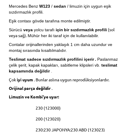
Mercedes Benz
W123
/
sedan
/ limuzin için uygun eşik
sızdırmazlık profili.
Eşik contası gövde tarafına monte edilmiştir.
(sol
Sürücü
veya
yolcu tarafı
için
bir sızdırmazlık profili
veya sağ).
Mühür her iki taraf için de kullanılabilir.
Contalar orijinallerinden yaklaşık 1 cm daha uzundur ve
montaj sırasında kısaltılmalıdır.
Teslimat sadece sızdırmazlık profilini içerir
.
Paslanmaz
çelik şerit, kapak kapakları, sabitleme klipsleri vb.
teslimat
kapsamında değildir
.
Çok
iyi uyum
. Bunlar aslına uygun reprodüksiyonlardır.
Orijinal parça değildir
.
Limuzin ve Kombi'ye uyar:
230 (123000)
200 (123020)
230:230 JAPONYA:230 ABD (123023)