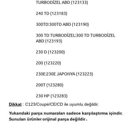
TURBODİZEL ABD (123133)
240 TD (123183)
300TD:300TD ABD (123190)
300 TD TURBODİZEL:300 TD TURBODİZEL
ABD (123193)
230 D (123200)
200 (123220)
230E:230E JAPONYA (123223)
200T (123280)
230 HP (123283)
Dikkat
: C123/Coupé/CE/CD ile uyumlu değildir.
Yukarıdaki parça numaraları sadece karşılaştırma içindir.
.
Sunulan ürünler
orijinal parça
değildir