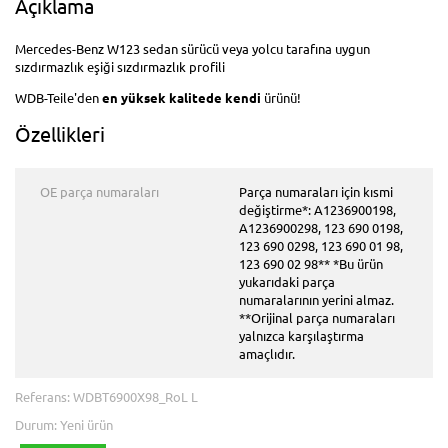
Açıklama
Mercedes-Benz W123 sedan sürücü veya yolcu tarafına uygun
sızdırmazlık eşiği sızdırmazlık profili
WDB-Teile'den
en yüksek kalitede
kendi
ürünü!
Özellikleri
OE parça numaraları
Parça numaraları için kısmi
değiştirme*: A1236900198,
A1236900298, 123 690 0198,
123 690 0298, 123 690 01 98,
123 690 02 98** *Bu ürün
yukarıdaki parça
numaralarının yerini almaz.
**Orijinal parça numaraları
yalnızca karşılaştırma
amaçlıdır.
Referans:
WDBT6900X98_RoL L
Durum:
Yeni ürün