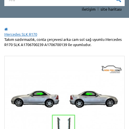
iletişim
site haritası
Mercedes SLK R170
Takım sızdırmazlık, conta çerçevesi arka cam sol sağ uyumlu Mercedes
R170 SLK A1706700239 A1706700139 ile uyumludur.