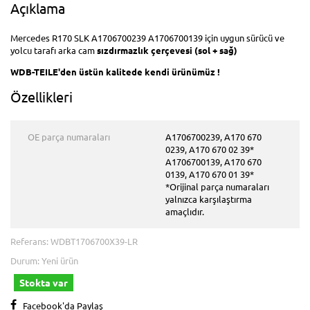
Açıklama
Mercedes R170 SLK A1706700239 A1706700139 için uygun sürücü ve
yolcu tarafı arka cam
sızdırmazlık çerçevesi
(sol + sağ)
WDB-TEILE'den
üstün kalitede
kendi ürünümüz
!
Özellikleri
OE parça numaraları
A1706700239, A170 670
0239, A170 670 02 39*
A1706700139, A170 670
0139, A170 670 01 39*
*Orijinal parça numaraları
yalnızca karşılaştırma
amaçlıdır.
Referans:
WDBT1706700X39-LR
Durum:
Yeni ürün
Stokta var
Facebook'da Paylaş