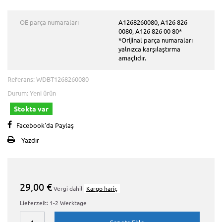
OE parça numaraları
A1268260080, A126 826
0080, A126 826 00 80*
*Orijinal parça numaraları
yalnızca karşılaştırma
amaçlıdır.
Referans:
WDBT1268260080
Durum:
Yeni ürün
Stokta var
Facebook'da Paylaş
Yazdır
29,00 €
Vergi dahil
Kargo hariç
Lieferzeit: 1-2 Werktage