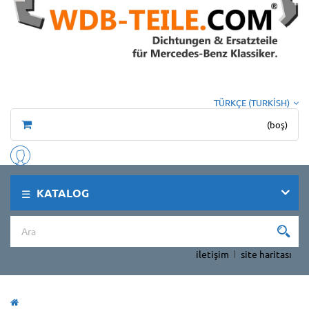
TÜRKÇE (TURKISH)
(boş)
KATALOG
iletişim
site haritası