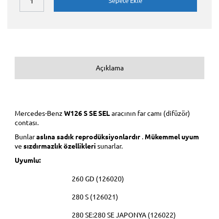
Sepete Ekle
Açıklama
Mercedes-Benz
W126 S SE SEL
aracının far camı (difüzör)
contası.
Bunlar
aslına sadık reprodüksiyonlardır
.
Mükemmel uyum
ve
sızdırmazlık özellikleri
sunarlar.
Uyumlu:
260 GD (126020)
280 S (126021)
280 SE:280 SE JAPONYA (126022)